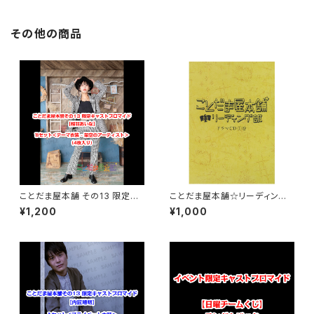
その他の商品
ことだま屋本舗 その13 限定キ
ことだま屋本舗☆リーディング
ャストブロマイド 【相羽あいな】
部 ドラマCD 1巻
¥1,200
¥1,000
Bセット