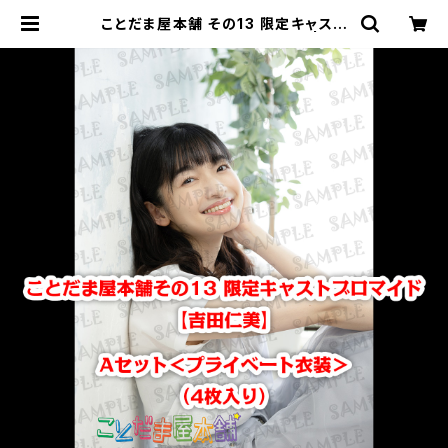
ことだま屋本舗 その13 限定キャスト
ブロマイド 【吉田仁美】Aセット | こと
だま屋本舗 オフィシャルWEBショッ
プ