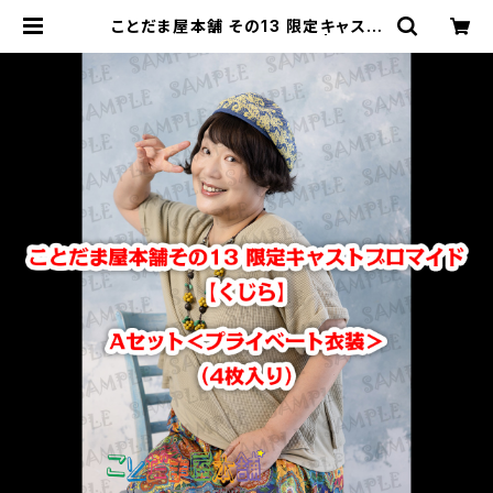
ことだま屋本舗 その13 限定キャスト
ブロマイド 【くじら】Aセット | ことだ
ま屋本舗 オフィシャルWEBショップ