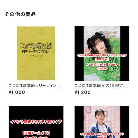
その他の商品
ことだま屋本舗☆リーディング
ことだま屋本舗 その13 限定キ
部 ドラマCD 1巻
ャストブロマイド 【相羽あいな】
¥1,000
¥1,200
Aセット